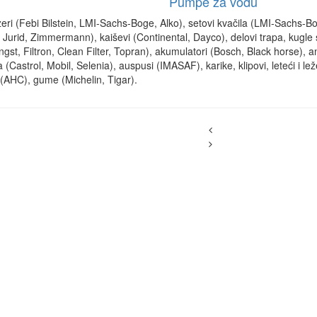
Pumpe za vodu
i (Febi Bilstein, LMI-Sachs-Boge, Alko), setovi kvačila (LMI-Sachs-Bo
 Jurid, Zimmermann), kaiševi (Continental, Dayco), delovi trapa, kugl
engst, Filtron, Clean Filter, Topran), akumulatori (Bosch, Black horse), a
Castrol, Mobil, Selenia), auspusi (IMASAF), karike, klipovi, leteći i le
 (AHC), gume (Michelin, Tigar).