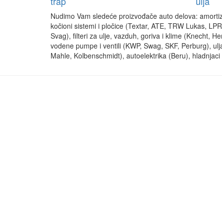
trap
ulja
Nudimo Vam sledeće proizvođače auto delova: amortizer
kočioni sistemi i pločice (Textar, ATE, TRW Lukas, LPR
Svag), filteri za ulje, vazduh, goriva i klime (Knecht, H
vodene pumpe i ventili (KWP, Swag, SKF, Perburg), ulja (
Mahle, Kolbenschmidt), autoelektrika (Beru), hladnjaci