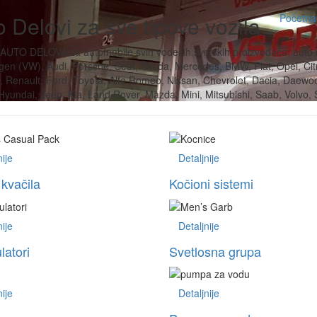
 Delovi za sve tipove vozila
Početna
AUTO DELOVA za automobile svih vodećih svetskih proizvođača: auto 
en (VW), Audi, Porsche, Seat, Škoda, Mercedes, BMW, Fiat, Opel, Cit
 Renault, Ford, Toyota, Alfa Romeo, Nissan, Chevrolet, Dacia, Daewo
yundai, Jeep, Kia, Land Rover, Mazda, Mini, Mitsubishi, Saab, Volvo, 
nije
Detaljnije
 kvačila
Kočioni sistemi
nije
Detaljnije
atori
Svetlosna grupa
nije
Detaljnije