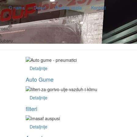
O nama
Delovi
Prodaja vozila
Kontakt
delovi za
roen,
o,
Subaru...
Detaljnije
Auto Gume
Detaljnije
filteri
Detaljnije