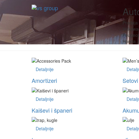
Auto
Prodaja 
Volkswag
Peugeot,
Honda, H
Detaljnije
Detalj
Amortizeri
Setovi
Detaljnije
Detalj
Kaiševi i španeri
Akumul
Detaljnije
Detalj