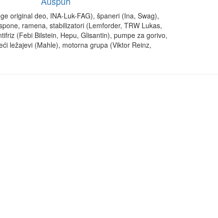
Auspuh
ge original deo, INA-Luk-FAG), španeri (Ina, Swag),
e spone, ramena, stabilizatori (Lemforder, TRW Lukas,
ntifriz (Febi Bilstein, Hepu, Glisantin), pumpe za gorivo,
žeći ležajevi (Mahle), motorna grupa (Viktor Reinz,