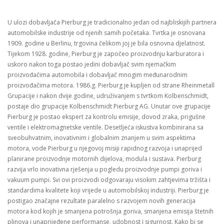
U ulozi dobavljača Pierburg je tradicionalno jedan od najbliskijih partnera
automobilske industrije od njenih samih početaka. Tvrtka je osnovana
1909. godine u Berlinu, trgovina čelikom joj je bila osnovna djelatnost.
Tijekom 1928. godine, Pierburg je započeo proizvodnju karburatora i
uskoro nakon toga postao jedini dobavljač svim njemačkim
proizvođačima automobila i dobavljač mnogim međunarodnim
proizvođačima motora. 1986.g. Pierburg je kupljen od strane Rheinmetall
Grupacije i nakon dvije godine, udruživanjem s tvrtkom Kolbenschmidt,
postaje dio grupacije Kolbenschmidt Pierburg AG. Unutar ove grupacije
Pierburg je postao ekspert za kontrolu emisije, dovod zraka, prigušne
ventile i elektromagnetske ventile. Desetljeća iskustva kombinirana sa
sveobuhvatnim, inovativnim i globalnim znanjem u svim aspektima
motora, vode Pierburg u njegovoj misiji rapidnog razvoja i unaprijed
planirane proizvodnje motornih dijelova, modula i sustava. Pierburg
razvija vrlo inovativna rješenja u pogledu proizvodnje pumpi goriva i
vakuum pumpi. Svi ovi proizvodi odgovaraju visokim zahtjevima tržišta i
standardima kvalitete koji vrijede u automobilskoj industriji. Pierburg je
postigao značajne rezultate paralelno s razvojem novih generacija
motora kod kojih je smanjena potrošnja goriva, smanjena emisija štetnih
plinova i unaprijeđene performanse, udobnost i sigurnost. Kako bi se