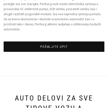
postigle sve ove značajke, Pierburg nudi visoko-tehnološka rješenja u
proizvodnji AC električnih pumpi, EGR ventila, povratnih ventila, kao i
drugih različitih pogonskih modula. Sva ova napredna rješenja pomažu
da se kreira ekonomičan i ekološki uravnotežen automobil. Kao i u
prošlosti tako i danas, Pierburg aktivno sudjeluje u oblikovanju budućih
automobila.
POŠALJITE UPIT
AUTO DELOVI ZA SVE