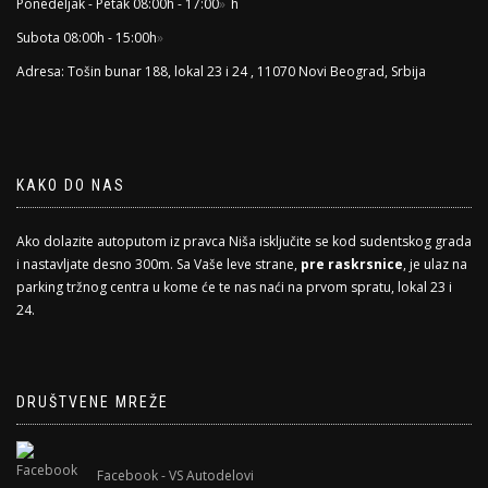
Ponedeljak - Petak 08:00h - 17:00
h
Subota 08:00h - 15:00h
Adresa: Tošin bunar 188, lokal 23 i 24 , 11070 Novi Beograd, Srbija
KAKO DO NAS
Ako dolazite autoputom iz pravca Niša isključite se kod sudentskog grada
i nastavljate desno 300m. Sa Vaše leve strane,
pre raskrsnice
, je ulaz na
parking tržnog centra u kome će te nas naći na prvom spratu, lokal 23 i
24.
DRUŠTVENE MREŽE
Facebook - VS Autodelovi